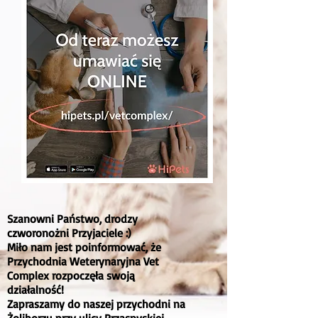
Szanowni Państwo, drodzy
czworonożni Przyjaciele :)
Miło nam jest poinformować, że
Przychodnia Weterynaryjna Vet
Complex rozpoczęła swoją
działalność!
Zapraszamy do naszej przychodni na